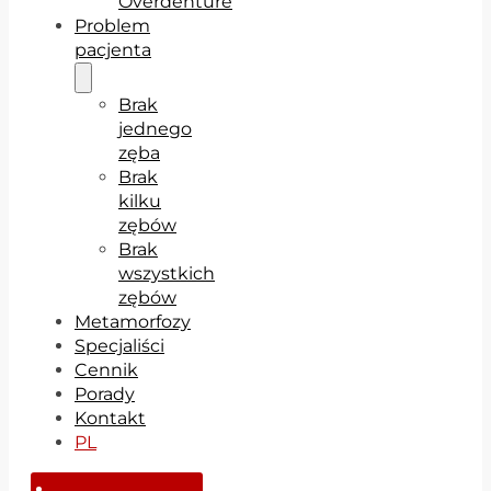
Overdenture
Problem
pacjenta
Brak
jednego
zęba
Brak
kilku
zębów
Brak
wszystkich
zębów
Metamorfozy
Specjaliści
Cennik
Porady
Kontakt
PL