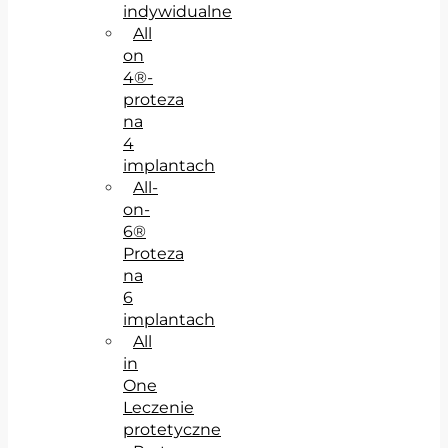
indywidualne
All
on
4®-
proteza
na
4
implantach
All-
on-
6®
Proteza
na
6
implantach
All
in
One
Leczenie
protetyczne