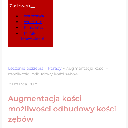
Zadzwoń
Warszawa
Wołomin
Pruszków
Mińsk
Mazowiecki
Leczenie bezzebia
»
Porady
»
Augmentacja kości –
możliwości odbudowy kości zębów
29 marca, 2025
Augmentacja kości –
możliwości odbudowy kości
zębów