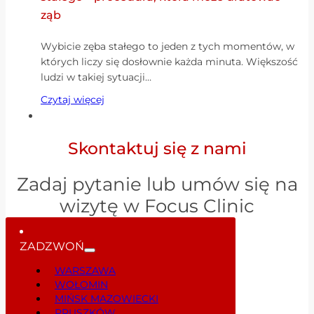
ząb
Wybicie zęba stałego to jeden z tych momentów, w
których liczy się dosłownie każda minuta. Większość
ludzi w takiej sytuacji…
Czytaj więcej
Skontaktuj się z nami
Zadaj pytanie lub umów się na
wizytę w Focus Clinic
ZADZWOŃ
WARSZAWA
WOŁOMIN
MIŃSK MAZOWIECKI
PRUSZKÓW