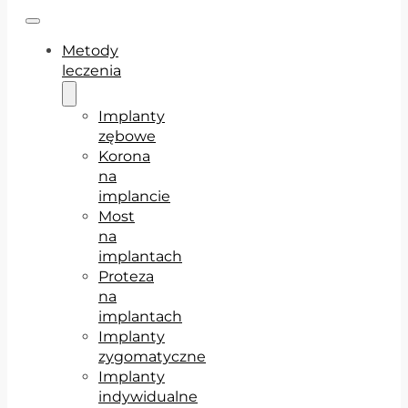
Metody
leczenia
Implanty
zębowe
Korona
na
implancie
Most
na
implantach
Proteza
na
implantach
Implanty
zygomatyczne
Implanty
indywidualne