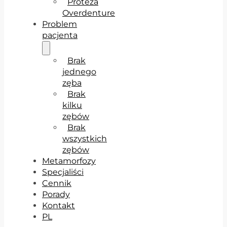
Proteza
Overdenture
Problem
pacjenta
Brak
jednego
zęba
Brak
kilku
zębów
Brak
wszystkich
zębów
Metamorfozy
Specjaliści
Cennik
Porady
Kontakt
PL