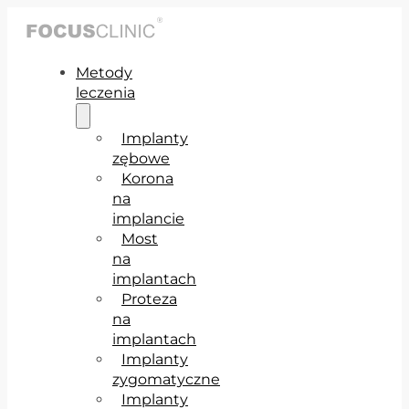
Metody
leczenia
Implanty
zębowe
Korona
na
implancie
Most
na
implantach
Proteza
na
implantach
Implanty
zygomatyczne
Implanty